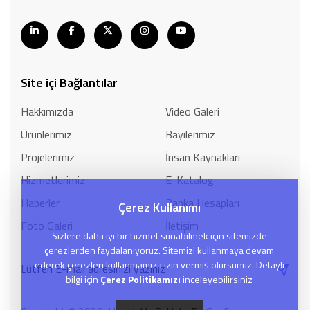
Site içi Bağlantılar
Hakkımızda
Video Galeri
Ürünlerimiz
Bayilerimiz
Projelerimiz
İnsan Kaynakları
Hizmetlerimiz
E-Katalog
Haberler
Banka Hesapları
Çerez Kullanımı
Foto Galeri
İletişim
Sizlere daha iyi bir hizmet sunabilmek için sitemizde
çerezlerden faydalanıyoruz. Sitemizi kullanmaya devam
ederek çerezleri kullanmamıza izin vermiş olursunuz. Detaylı
bilgi için
Çerez Politikamızı
inceleyebilirsiniz