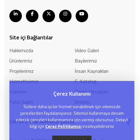
Site içi Bağlantılar
Hakkımızda
Video Galeri
Ürünlerimiz
Bayilerimiz
Projelerimiz
İnsan Kaynakları
Hizmetlerimiz
E-Katalog
Haberler
Banka Hesapları
Çerez Kullanımı
Foto Galeri
İletişim
Sizlere daha iyi bir hizmet sunabilmek için sitemizde
çerezlerden faydalanıyoruz. Sitemizi kullanmaya devam
ederek çerezleri kullanmamıza izin vermiş olursunuz. Detaylı
bilgi için
Çerez Politikamızı
inceleyebilirsiniz