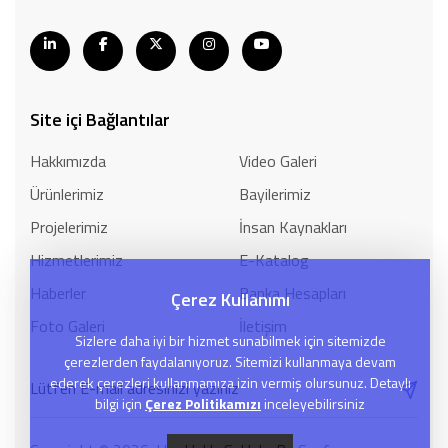
Site içi Bağlantılar
Hakkımızda
Video Galeri
Ürünlerimiz
Bayilerimiz
Projelerimiz
İnsan Kaynakları
Hizmetlerimiz
E-Katalog
Haberler
Banka Hesapları
Çerez Kullanımı
Foto Galeri
İletişim
Sizlere daha iyi bir hizmet sunabilmek için sitemizde
çerezlerden faydalanıyoruz. Sitemizi kullanmaya devam
ederek çerezleri kullanmamıza izin vermiş olursunuz. Detaylı
bilgi için
Çerez Politikamızı
inceleyebilirsiniz