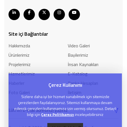
Site içi Bağlantılar
Hakkımızda
Video Galeri
Ürünlerimiz
Bayilerimiz
Projelerimiz
İnsan Kaynakları
Hizmetlerimiz
E-Katalog
Haberler
Banka Hesapları
Çerez Kullanımı
Foto Galeri
İletişim
Sizlere daha iyi bir hizmet sunabilmek için sitemizde
çerezlerden faydalanıyoruz. Sitemizi kullanmaya devam
ederek çerezleri kullanmamıza izin vermiş olursunuz. Detaylı
bilgi için
Çerez Politikamızı
inceleyebilirsiniz