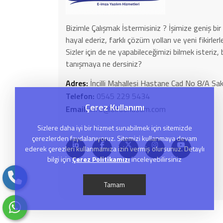
Bizimle Çalışmak İstermisiniz ? İşimize geniş bir 
hayal ederiz, farklı çözüm yolları ve yeni fikirle
Sizler için de ne yapabileceğimizi bilmek isteriz, 
tanışmaya ne dersiniz?
Adres:
İncilli Mahallesi Hastane Cad No 8/A 
Telefon:
0545 229 5434
Çerez Kullanımı
Email:
info@birdonusum.com
Sizlere daha iyi bir hizmet sunabilmek için sitemizde
çerezlerden faydalanıyoruz. Sitemizi kullanmaya devam
ederek çerezleri kullanmamıza izin vermiş olursunuz. Detaylı
bilgi için
Çerez Politikamızı
inceleyebilirsiniz
Tamam