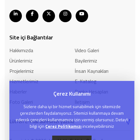
Site içi Bağlantılar
Hakkımızda
Video Galeri
Ürünlerimiz
Bayilerimiz
Projelerimiz
İnsan Kaynakları
Hizmetlerimiz
E-Katalog
Haberler
Banka Hesapları
Çerez Kullanımı
Foto Galeri
İletişim
Sizlere daha iyi bir hizmet sunabilmek için sitemizde
çerezlerden faydalanıyoruz. Sitemizi kullanmaya devam
ederek çerezleri kullanmamıza izin vermiş olursunuz. Detaylı
bilgi için
Çerez Politikamızı
inceleyebilirsiniz