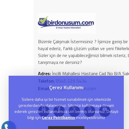
Bizimle Çalışmak İstermisiniz ? İşimize geniş bir 
hayal ederiz, farklı çözüm yolları ve yeni fikirle
Sizler için de ne yapabileceğimizi bilmek isteriz, 
tanışmaya ne dersiniz?
Adres:
İncilli Mahallesi Hastane Cad No 8/A 
Telefon:
0545 229 5434
Çerez Kullanımı
Email:
info@birdonusum.com
Sizlere daha iyi bir hizmet sunabilmek için sitemizde
çerezlerden faydalanıyoruz. Sitemizi kullanmaya devam
ederek çerezleri kullanmamıza izin vermiş olursunuz. Detaylı
bilgi için
Çerez Politikamızı
inceleyebilirsiniz