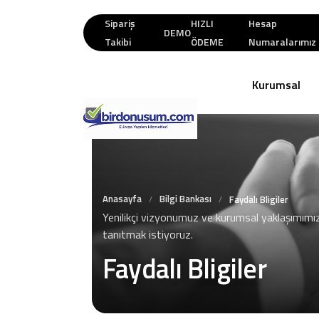
Sipariş
HIZLI
Hesap
DEMO
Takibi
ÖDEME
Numaralarımız
Kurumsal
Anasayfa
Bilgi Bankası
/
/
Faydalı Bligiler
Yenilikçi vizyonumuz ve kurumsal yaklaşımımız
tanıtmak istiyoruz.
Faydalı Bligiler