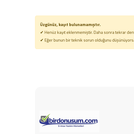
Üzgünüz, kayıt bulunamamıştır.
✔ Henüz kayıt eklenmemiştir. Daha sonra tekrar dene
✔ Eğer bunun bir teknik sorun olduğunu düşünüyorsanı