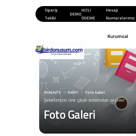
Sipariş
HIZLI
Hesap
DEMO
Takibi
ÖDEME
Numaralarımız
Kurumsal
Anasayfa
Galeri
/
/
Foto Galeri
Şirketimizin öne çıkan anlarından seçkiler
Foto Galeri