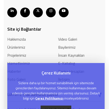
Site içi Bağlantılar
Hakkımızda
Video Galeri
Ürünlerimiz
Bayilerimiz
Projelerimiz
İnsan Kaynakları
Hizmetlerimiz
E-Katalog
Haberler
Banka Hesapları
Çerez Kullanımı
Foto Galeri
İletişim
Sizlere daha iyi bir hizmet sunabilmek için sitemizde
çerezlerden faydalanıyoruz. Sitemizi kullanmaya devam
ederek çerezleri kullanmamıza izin vermiş olursunuz. Detaylı
bilgi için
Çerez Politikamızı
inceleyebilirsiniz