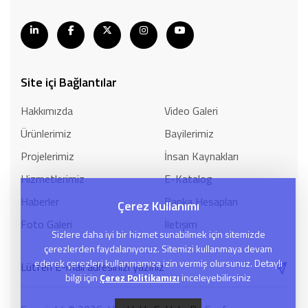
Site içi Bağlantılar
Hakkımızda
Video Galeri
Ürünlerimiz
Bayilerimiz
Projelerimiz
İnsan Kaynakları
Hizmetlerimiz
E-Katalog
Haberler
Banka Hesapları
Çerez Kullanımı
Foto Galeri
İletişim
Sizlere daha iyi bir hizmet sunabilmek için sitemizde
çerezlerden faydalanıyoruz. Sitemizi kullanmaya devam
ederek çerezleri kullanmamıza izin vermiş olursunuz. Detaylı
bilgi için
Çerez Politikamızı
inceleyebilirsiniz