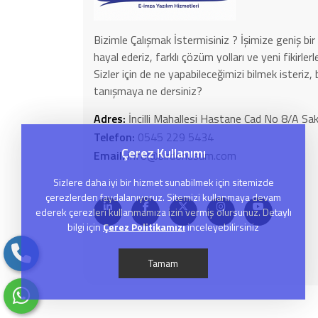
Bizimle Çalışmak İstermisiniz ? İşimize geniş bir 
hayal ederiz, farklı çözüm yolları ve yeni fikirle
Sizler için de ne yapabileceğimizi bilmek isteriz, 
tanışmaya ne dersiniz?
Adres:
İncilli Mahallesi Hastane Cad No 8/A 
Telefon:
0545 229 5434
Çerez Kullanımı
Email:
info@birdonusum.com
Sizlere daha iyi bir hizmet sunabilmek için sitemizde
çerezlerden faydalanıyoruz. Sitemizi kullanmaya devam
ederek çerezleri kullanmamıza izin vermiş olursunuz. Detaylı
bilgi için
Çerez Politikamızı
inceleyebilirsiniz
Tamam