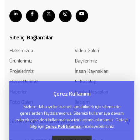
Site içi Bağlantılar
Hakkımızda
Video Galeri
Ürünlerimiz
Bayilerimiz
Projelerimiz
İnsan Kaynakları
Hizmetlerimiz
E-Katalog
Haberler
Banka Hesapları
Çerez Kullanımı
Foto Galeri
İletişim
Sizlere daha iyi bir hizmet sunabilmek için sitemizde
çerezlerden faydalanıyoruz. Sitemizi kullanmaya devam
ederek çerezleri kullanmamıza izin vermiş olursunuz. Detaylı
bilgi için
Çerez Politikamızı
inceleyebilirsiniz