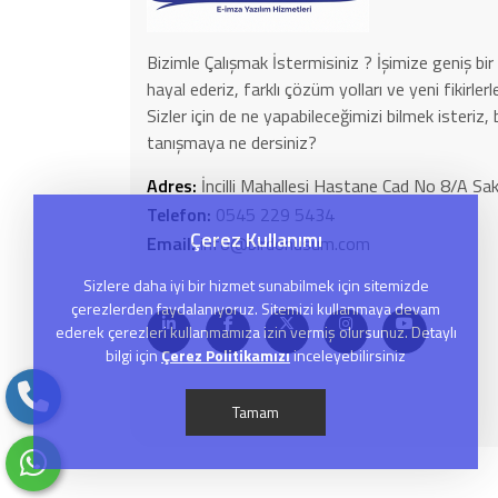
Bizimle Çalışmak İstermisiniz ? İşimize geniş bir 
hayal ederiz, farklı çözüm yolları ve yeni fikirle
Sizler için de ne yapabileceğimizi bilmek isteriz, 
tanışmaya ne dersiniz?
Adres:
İncilli Mahallesi Hastane Cad No 8/A 
Telefon:
0545 229 5434
Çerez Kullanımı
Email:
info@birdonusum.com
Sizlere daha iyi bir hizmet sunabilmek için sitemizde
çerezlerden faydalanıyoruz. Sitemizi kullanmaya devam
ederek çerezleri kullanmamıza izin vermiş olursunuz. Detaylı
bilgi için
Çerez Politikamızı
inceleyebilirsiniz
Tamam