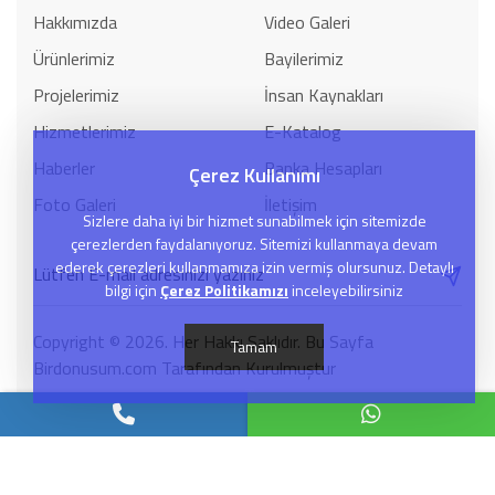
Hakkımızda
Video Galeri
Ürünlerimiz
Bayilerimiz
Projelerimiz
İnsan Kaynakları
Hizmetlerimiz
E-Katalog
Haberler
Banka Hesapları
Çerez Kullanımı
Foto Galeri
İletişim
Sizlere daha iyi bir hizmet sunabilmek için sitemizde
çerezlerden faydalanıyoruz. Sitemizi kullanmaya devam
ederek çerezleri kullanmamıza izin vermiş olursunuz. Detaylı
bilgi için
Çerez Politikamızı
inceleyebilirsiniz
Copyright © 2026. Her Hakkı Saklıdır. Bu Sayfa
Tamam
Birdonusum.com Tarafından Kurulmuştur