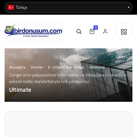
0
Geri
Anasayfa
Ürünler
E- Ticaret İleri Seviye
Ultimate
/
/
/
Zengin ürün yelpazemizle farklı sektör ve ihtiyaçlara hitap ediyor,
yüksek kalite standartlarıyla fark yaratıyoruz.
Ultimate