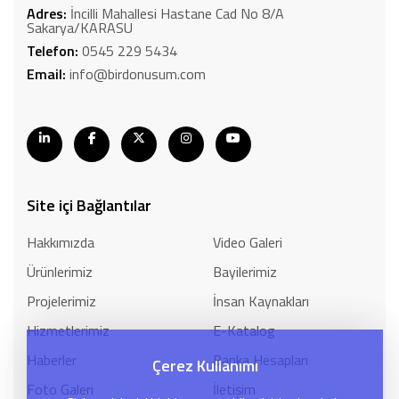
Adres:
İncilli Mahallesi Hastane Cad No 8/A
Sakarya/KARASU
Telefon:
0545 229 5434
Email:
info@birdonusum.com
Site içi Bağlantılar
Hakkımızda
Video Galeri
Ürünlerimiz
Bayilerimiz
Projelerimiz
İnsan Kaynakları
Hizmetlerimiz
E-Katalog
Haberler
Banka Hesapları
Çerez Kullanımı
Foto Galeri
İletişim