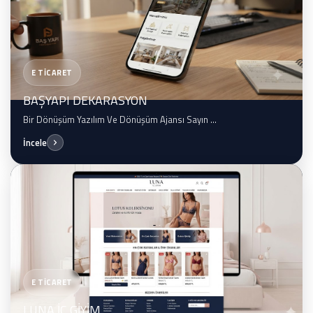
E TİCARET
BAŞYAPI DEKARASYON
Bir Dönüşüm Yazılım Ve Dönüşüm Ajansı Sayın ...
İncele
E TİCARET
LUNA İÇ GİYİM