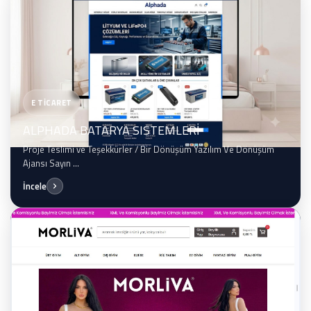
E TİCARET
ALPHADA BATARYA SISTEMLERİ
Proje Teslimi ve Teşekkürler / Bir Dönüşüm Yazılım Ve Dönüşüm
Ajansı Sayın ...
İncele