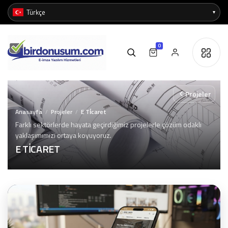
0
Projeler
Anasayfa
Projeler
E Ti̇caret
/
/
Farklı sektörlerde hayata geçirdiğimiz projelerle çözüm odaklı
yaklaşımımızı ortaya koyuyoruz.
E TİCARET