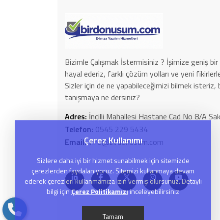
Bizimle Çalışmak İstermisiniz ? İşimize geniş bir 
hayal ederiz, farklı çözüm yolları ve yeni fikirle
Sizler için de ne yapabileceğimizi bilmek isteriz, 
tanışmaya ne dersiniz?
Adres:
İncilli Mahallesi Hastane Cad No 8/A 
Telefon:
0545 229 5434
Çerez Kullanımı
Email:
info@birdonusum.com
Sizlere daha iyi bir hizmet sunabilmek için sitemizde
çerezlerden faydalanıyoruz. Sitemizi kullanmaya devam
ederek çerezleri kullanmamıza izin vermiş olursunuz. Detaylı
bilgi için
Çerez Politikamızı
inceleyebilirsiniz
Tamam