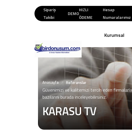
Sipariş
HIZLI
Hesap
DEMO
Takibi
ÖDEME
Numaralarımız
Kurumsal
Anasayfa
/
Referanslar
Güvenimizi ve kalitemizi tercih eden firmalarla
bazılarını burada inceleyebilirsiniz.
KARASU TV